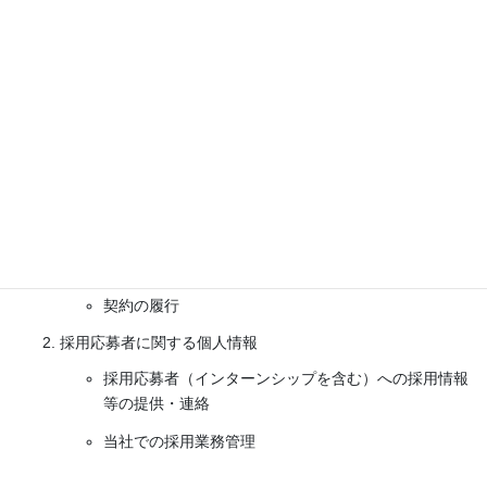
お客様との商談、お打ち合わせ等
商品、資料等の発送
サービス、イベント等のご案内送付
顧客サポート、メンテナンスの提供
お問い合わせ・ご相談への対応
各種会員制サービスの提供
サービス開発、アンケート調査実施、モニター等の実
施
契約の履行
採用応募者に関する個人情報
採用応募者（インターンシップを含む）への採用情報
等の提供・連絡
当社での採用業務管理