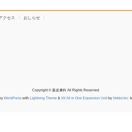
アクセス
おしらせ
Copyright © 森皮膚科 All Rights Reserved.
by
WordPress
with
Lightning Theme
&
VK All in One Expansion Unit
by
Vektor,Inc.
t