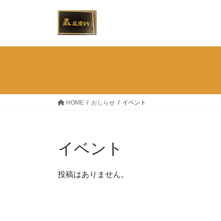
コ
ナ
ン
ビ
テ
ゲ
ン
ー
ツ
シ
へ
ョ
ス
ン
キ
に
ッ
移
HOME
おしらせ
イベント
プ
動
イベント
投稿はありません。