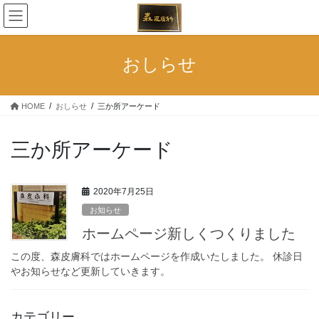
コ
ナ
ン
ビ
テ
ゲ
ン
ー
おしらせ
ツ
シ
へ
ョ
ス
ン
HOME
おしらせ
三か所アーケード
キ
に
ッ
移
プ
動
三か所アーケード
2020年7月25日
お知らせ
ホームページ新しくつくりました
この度、森皮膚科ではホームページを作成いたしました。 休診日
やお知らせなど更新していきます。
カテゴリー